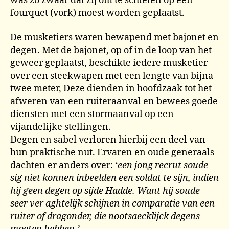
was zo zwaar dat zij om te schieten op een
fourquet (vork) moest worden geplaatst.
De musketiers waren bewapend met bajonet en
degen. Met de bajonet, op of in de loop van het
geweer geplaatst, beschikte iedere musketier
over een steekwapen met een lengte van bijna
twee meter, Deze dienden in hoofdzaak tot het
afweren van een ruiteraanval en bewees goede
diensten met een stormaanval op een
vijandelijke stellingen.
Degen en sabel verloren hierbij een deel van
hun praktische nut. Ervaren en oude generaals
dachten er anders over:
‘een jong recrut soude
sig niet konnen inbeelden een soldat te sijn, indien
hij geen degen op sijde Hadde. Want hij soude
seer ver aghtelijk schijnen in comparatie van een
ruiter of dragonder, die nootsaecklijck degens