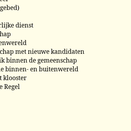
rgebed)
lijke dienst
chap
itenwereld
schap met nieuwe kandidaten
nnik binnen de gemeenschap
n de binnen- en buitenwereld
t klooster
e Regel