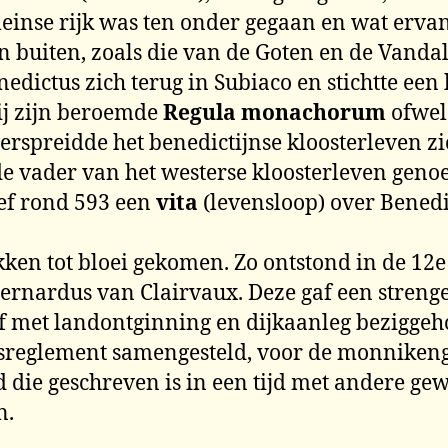
einse rijk was ten onder gegaan en wat ervan
 buiten, zoals die van de Goten en de Vandal
enedictus zich terug in Subiaco en stichtte e
hij zijn beroemde
Regula monachorum
ofwel
rspreidde het benedictijnse kloosterleven zi
e vader van het westerse kloosterleven geno
ef rond 593 een
vita
(levensloop) over Benedi
jtakken tot bloei gekomen. Zo ontstond in de 
ernardus van Clairvaux. Deze gaf een strenge
ief met landontginning en dijkaanleg bezigge
sreglement samengesteld, voor de monnikeng
oud die geschreven is in een tijd met andere
n.