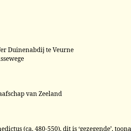
Ter Duinenabdij te Veurne
Lissewege
aafschap van Zeeland
dictus (ca. 480-550), dit is ‘gezegende’, too