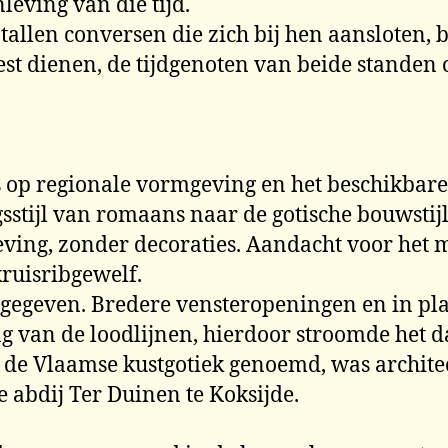
leving van die tijd.
ntallen conversen die zich bij hen aansloten,
st dienen, de tijdgenoten van beide standen 
.
op regionale vormgeving en het beschikbare m
stijl van romaans naar de gotische bouwstijl
geving, zonder decoraties. Aandacht voor het
ruisribgewelf.
ch gegeven. Bredere vensteropeningen en in p
ng van de loodlijnen, hierdoor stroomde het da
 de Vlaamse kustgotiek genoemd, was archite
 abdij Ter Duinen te Koksijde.