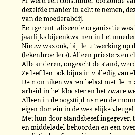
Er werd een constitutie: ‘oorkonde va
dezelfde manier in acht te nemen, dez
van de moederabdij.
Een gecentraliseerde organisatie was 
jaarlijks bijeenkwamen in het moederh
Nieuw was ook, bij de uitwerking op d
(lekenbroeders). Alleen priesters en
Alle anderen, ongeacht de stand, werd
Ze leefden ook bijna in volledig van e
De monniken waren belast met de misd
arbeid in het klooster en het zware w
Alleen in de oogsttijd namen de monn
eigen domein in de westelijke vleugel
Met hun door standsbesef ingegeven t
en middeladel behoorden en een over