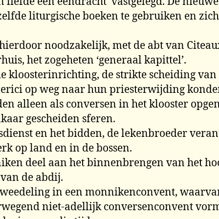
n liefde een eendracht’ vastgelegd. De nieuw
elfde liturgische boeken te gebruiken en zic
hierdoor noodzakelijk, met de abt van Citeaux
uis, het zogeheten ‘generaal kapittel’.
e kloosterinrichting, de strikte scheiding v
 clerici op weg naar hun priesterwijding kon
en alleen als conversen in het klooster opge
lkaar gescheiden sferen.
ienst en het bidden, de lekenbroeder verant
erk op land en in de bossen.
iken deel aan het binnenbrengen van het hooi
 van de abdij.
weedeling in een monnikenconvent, waarvan d
wegend niet-adellijk conversenconvent vormd