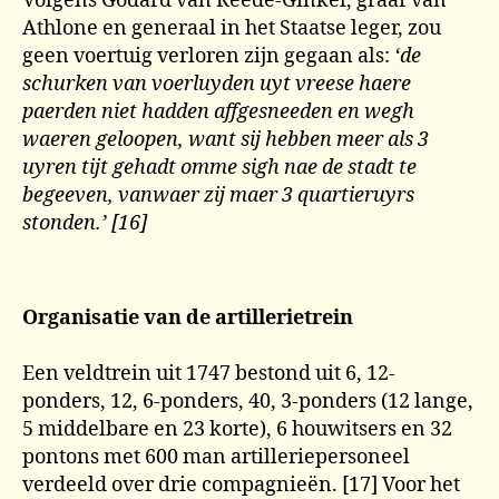
Volgens Godard van Reede-Ginkel, graaf van
Athlone en generaal in het Staatse leger, zou
geen voertuig verloren zijn gegaan als:
‘de
schurken van voerluyden uyt vreese haere
paerden niet hadden affgesneeden en wegh
waeren geloopen, want sij hebben meer als 3
uyren tijt gehadt omme sigh nae de stadt te
begeeven, vanwaer zij maer 3 quartieruyrs
stonden.’ [16]
Organisatie van de artillerietrein
Een veldtrein uit 1747 bestond uit 6, 12-
ponders, 12, 6-ponders, 40, 3-ponders (12 lange,
5 middelbare en 23 korte), 6 houwitsers en 32
pontons met 600 man artilleriepersoneel
verdeeld over drie compagnieën. [17] Voor het