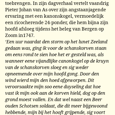
toebrengen. In zijn dagverhaal vertelt vaandrig
Pieter Johan van As over zijn angstaanjagende
ervaring met een kanonskogel, vermoedelijk
een ricocherende 24-ponder, die hem bijna zijn
hoofd afsloeg tijdens het beleg van Bergen op
Zoom in1747.
‘Een uur naardat den storm op het lunet Zeeland
gedaan was, ging ik voor de schanskorven staan
om eens rond te sien hoe het er gesteld was, als
wanneer eene vijandlijke canonkogel op de kruyn
van de schanskorven sloeg en sig weder
opneemende over mijn hoofd gong. Door den
wind wierd mijn den hoed afgeworpen. Dit
veroorsaakte mijn soo eene duyseling dat hoe
vast ik mijn ook aan de korven hield, dog op den
grond moest vallen. En dat wel naast een Beer
ouden Schotsen soldaat, die dit meer bijgewoond
hebbende, mijn bij het hooft grijpende, sig voort