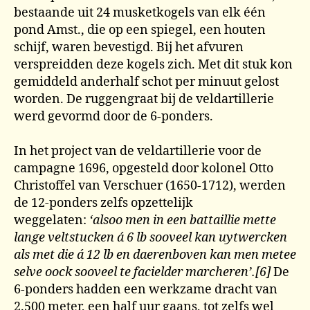
bestaande uit 24 musketkogels van elk één
pond Amst., die op een spiegel, een houten
schijf, waren bevestigd. Bij het afvuren
verspreidden deze kogels zich. Met dit stuk kon
gemiddeld anderhalf schot per minuut gelost
worden. De ruggengraat bij de veldartillerie
werd gevormd door de 6-ponders.
In het project van de veldartillerie voor de
campagne 1696, opgesteld door kolonel Otto
Christoffel van Verschuer (1650-1712), werden
de 12-ponders zelfs opzettelijk
weggelaten:
‘alsoo men in een battaillie mette
lange veltstucken á 6 lb sooveel kan uytwercken
als met die á 12 lb en daerenboven kan men metee
selve oock sooveel te facielder marcheren’.[6]
De
6-ponders hadden een werkzame dracht van
2.500 meter, een half uur gaans, tot zelfs wel