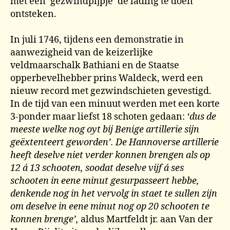
met een ‘gezwindpijpje’ de lading te doen
ontsteken.
In juli 1746, tijdens een demonstratie in
aanwezigheid van de keizerlijke
veldmaarschalk Bathiani en de Staatse
opperbevelhebber prins Waldeck, werd een
nieuw record met gezwindschieten gevestigd.
In de tijd van een minuut werden met een korte
3-ponder maar liefst 18 schoten gedaan:
‘dus de
meeste welke nog oyt bij Benige artillerie sijn
geëxtenteert geworden’. De Hannoverse artillerie
heeft deselve niet verder konnen brengen als op
12 á 13 schooten, soodat deselve vijf á ses
schooten in eene minut gesurpasseert hebbe,
denkende nog in het vervolg in staet te sullen zijn
om deselve in eene minut nog op 20 schooten te
konnen brenge’,
aldus Martfeldt jr. aan Van der