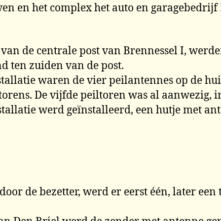
en en het complex het auto en garagebedrijf
an de centrale post van Brennessel I, werden
d ten zuiden van de post.
tallatie waren de vier peilantennes op de huis
torens. De vijfde peiltoren was al aanwezig, i
tallatie werd geïnstalleerd, een hutje met an
door de bezetter, werd er eerst één, later ee