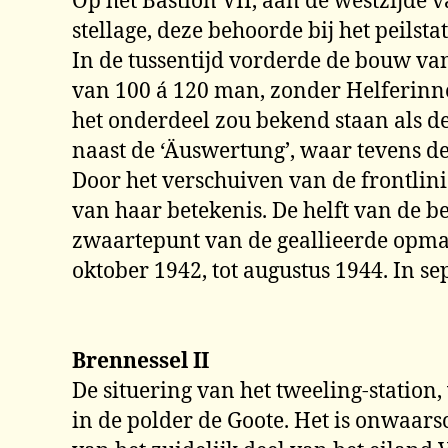
Op het Bastion VII, aan de westzijde
stellage, deze behoorde bij het peilst
In de tussentijd vorderde de bouw va
van 100 á 120 man, zonder Helferinnen
het onderdeel zou bekend staan als 
naast de ‘Äuswertung’, waar tevens d
Door het verschuiven van de frontlini
van haar betekenis. De helft van de 
zwaartepunt van de geallieerde opmar
oktober 1942, tot augustus 1944. In se
Brennessel II
De situering van het tweeling-station
in de polder de Goote. Het is onwaarsc