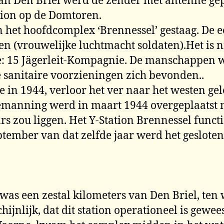
 van Den Briel werd de zender met antenne ge
ation op de Domtoren.
n het hoofdcomplex ‘Brennessel’ gestaag. De e
 (vrouwelijke luchtmacht soldaten).Het is ni
de: 15 Jägerleit-Kompagnie. De manschappen 
e sanitaire voorzieningen zich bevonden..
e in 1944, verloor het ver naar het westen ge
bemanning werd in maart 1944 overgeplaatst 
s zou liggen. Het Y-Station Brennessel funct
ptember van dat zelfde jaar werd het gesloten
, was een zestal kilometers van Den Briel, t
hijnlijk, dat dit station operationeel is gew