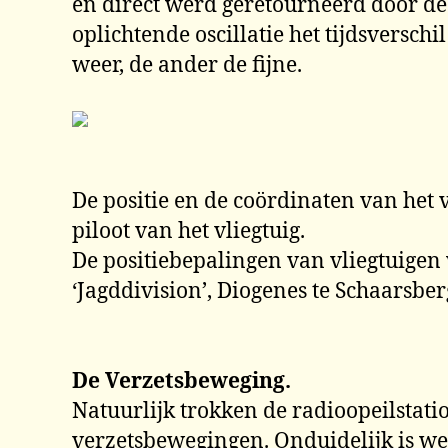
en direct werd geretourneerd door de 
oplichtende oscillatie het tijdsversc
weer, de ander de fijne.
De positie en de coördinaten van het 
piloot van het vliegtuig.
De positiebepalingen van vliegtuige
‘Jagddivision’, Diogenes te Schaarsbe
De Verzetsbeweging.
Natuurlijk trokken de radioopeilstat
verzetsbewegingen. Onduidelijk is wel