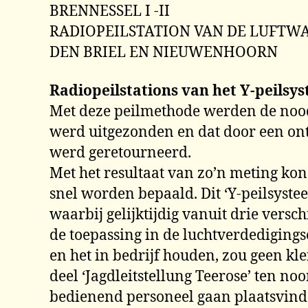
BRENNESSEL I -II
RADIOPEILSTATION VAN DE LUFTW
DEN BRIEL EN NIEUWENHOORN
Radiopeilstations van het Y-peilsy
Met deze peilmethode werden de noodz
werd uitgezonden en dat door een ont
werd geretourneerd.
Met het resultaat van zo’n meting kon 
snel worden bepaald. Dit ‘Y-peilsyst
waarbij gelijktijdig vanuit drie vers
de toepassing in de luchtverdediging
en het in bedrijf houden, zou geen kl
deel ‘Jagdleitstellung Teerose’ ten n
bedienend personeel gaan plaatsvinde