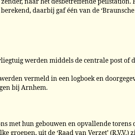
zender, naar het desbetreffende peilstation.
hil berekend, daarbij gaf één van de ‘Braunsch
vliegtuig werden middels de centrale post of
n werden vermeld in een logboek en doorgege
rgen bij Arnhem.
ions met hun gebouwen en opvallende torens 
ke groepen, uit de ‘Raad van Verzet’ (R.V.V.) 