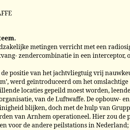
AFFE
steem.
akelijke metingen verricht met een radiosign
vang- zendercombinatie in een interceptor, o
de positie van het jachtvliegtuig vrij nauwke
eem’, werd geïntroduceerd om het omslachtige
chillende locaties gepeild moest worden, leen
sorganisatie, van de Luftwaffe. De opbouw- en
einigheid blijken, doch met de hulp van Grupp
oorden van Arnhem operationeel. Hier zou de 
n voor de andere peilstations in Nederland; 