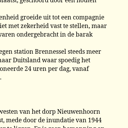
plaatst, geschoord door een houten
enheid groeide uit tot een compagnie
et met zekerheid vast te stellen, maar
waren ondergebracht in de barak
legen station Brennessel steeds meer
naar Duitsland waar spoedig het
ioneerde 24 uren per dag, vanaf
.
en westen van het dorp Nieuwenhoorn
eest, mede door de inundatie van 1944