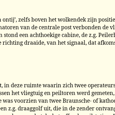
n ontij’, zelfs boven het wolkendek zijn posit
natoren van de centrale post verbonden de vl
 stond een achthoekige cabine, de z.g. Peilerh
ichting draaide, van het signaal, dat afkomst
t, in deze ruimte waarin zich twee operateurs
sen het vliegtuig en peiltoren werd gemeten
te was voorzien van twee Braunsche- of katho
n z.g. draaggolf uit, die in de zender ontva