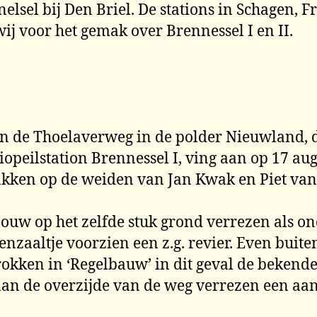
lsel bij Den Briel. De stations in Schagen, 
ij voor het gemak over Brennessel I en II.
an de Thoelaverweg in de polder Nieuwland, d
iopeilstation Brennessel I, ving aan op 17 au
akken op de weiden van Jan Kwak en Piet van
bouw op het zelfde stuk grond verrezen als 
enzaaltje voorzien een z.g. revier. Even buit
okken in ‘Regelbauw’ in dit geval de bekende
 aan de overzijde van de weg verrezen een aa