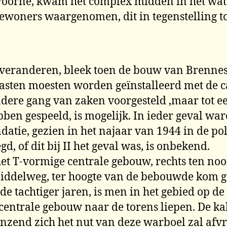
d Voorne, kwam het complex midden in het wate
bewoners waargenomen, dit in tegenstelling tot
an veranderen, bleek toen de bouw van Brenness
sten moesten worden geïnstalleerd met de ca
ndere gang van zaken voorgesteld ,maar tot e
en gespeeld, is mogelijk. In ieder geval ware
ndatie, gezien in het najaar van 1944 in de 
 of dit bij II het geval was, is onbekend.
het T-vormige centrale gebouw, rechts ten no
iddelweg, ter hoogte van de bebouwde kom g
 tachtiger jaren, is men in het gebied op de r
centrale gebouw naar de torens liepen. De ka
inzend zich het nut van deze warboel zal afv