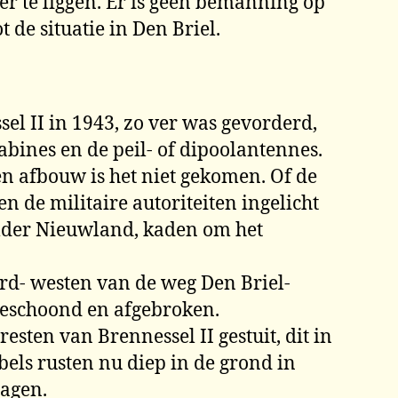
r te liggen. Er is geen bemanning op
 de situatie in Den Briel.
el II in 1943, zo ver was gevorderd,
bines en de peil- of dipoolantennes.
en afbouw is het niet gekomen. Of de
n de militaire autoriteiten ingelicht
polder Nieuwland, kaden om het
ord- westen van de weg Den Briel-
eschoond en afgebroken.
esten van Brennessel II gestuit, dit in
bels rusten nu diep in de grond in
ragen.