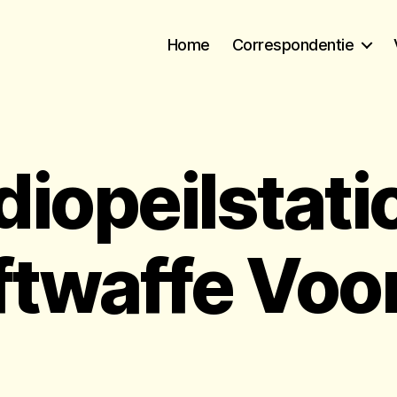
Home
Correspondentie
diopeilstati
ftwaffe Voo